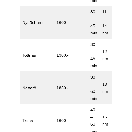
min
30
11
–
–
Nynäshamn
1600.-
45
14
min
nm
30
–
12
Tottnäs
1300.-
45
nm
min
30
–
13
Nåttarö
1850.-
60
nm
min
40
–
16
Trosa
1600.-
60
nm
min