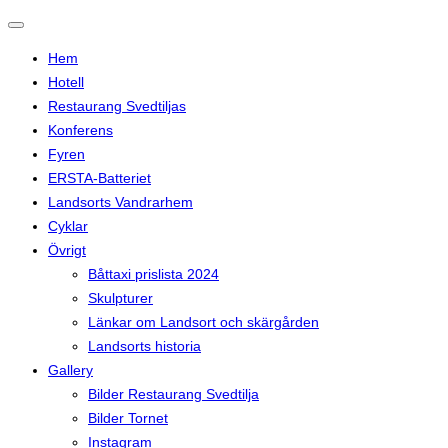
Slå
på/av
Hem
navigering
Hotell
Restaurang Svedtiljas
Konferens
Fyren
ERSTA-Batteriet
Landsorts Vandrarhem
Cyklar
Övrigt
Båttaxi prislista 2024
Skulpturer
Länkar om Landsort och skärgården
Landsorts historia
Gallery
Bilder Restaurang Svedtilja
Bilder Tornet
Instagram