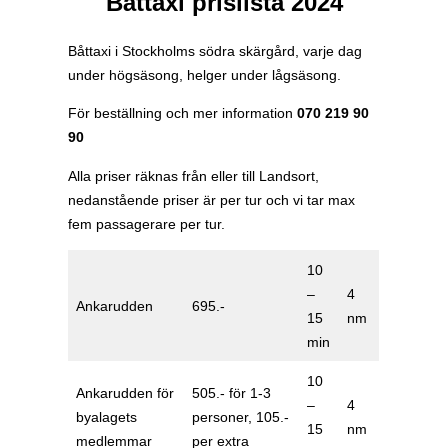
Båttaxi prislista 2024
Båttaxi i Stockholms södra skärgård, varje dag
under högsäsong, helger under lågsäsong.
För beställning och mer information
070 219 90
90
Alla priser räknas från eller till Landsort,
nedanstående priser är per tur och vi tar max
fem passagerare per tur.
10
–
4
Ankarudden
695.-
15
nm
min
10
Ankarudden för
505.- för 1-3
–
4
byalagets
personer, 105.-
15
nm
medlemmar
per extra