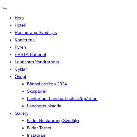
Slå
på/av
Hem
navigering
Hotell
Restaurang Svedtiljas
Konferens
Fyren
ERSTA-Batteriet
Landsorts Vandrarhem
Cyklar
Övrigt
Båttaxi prislista 2024
Skulpturer
Länkar om Landsort och skärgården
Landsorts historia
Gallery
Bilder Restaurang Svedtilja
Bilder Tornet
Instagram